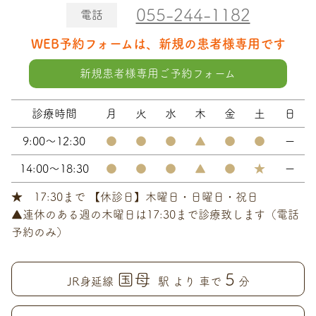
055-244-1182
電話
WEB予約フォームは、新規の患者様専用です
新規患者様専用ご予約フォーム
診療時間
月
火
水
木
金
土
日
9:00～12:30
●
●
●
▲
●
●
ー
14:00～18:30
●
●
●
▲
●
★
ー
★ 17:30まで 【休診日】木曜日・日曜日・祝日
▲連休のある週の木曜日は17:30まで診療致します（電話
予約のみ）
国母
5
JR身延線
駅 より 車で
分