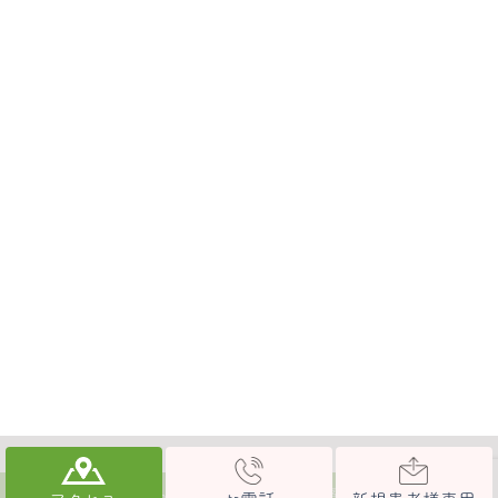
© 甲府市の歯医者なら、「削らず・抜かず・痛くなく」。未来を守る