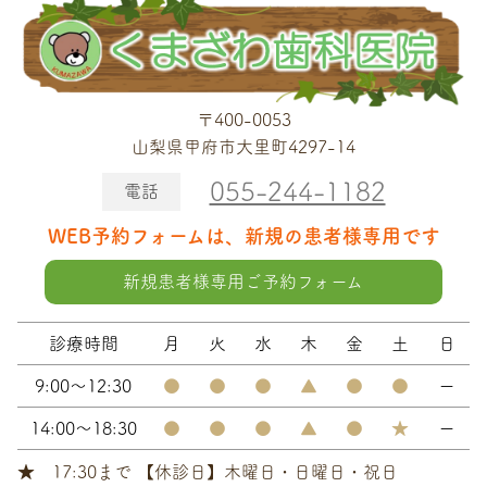
〒400-0053
山梨県甲府市大里町4297-14
055-244-1182
電話
WEB予約フォームは、新規の患者様専用です
新規患者様専用ご予約フォーム
診療時間
月
火
水
木
金
土
日
9:00～12:30
●
●
●
▲
●
●
ー
14:00～18:30
●
●
●
▲
●
★
ー
★ 17:30まで 【休診日】木曜日・日曜日・祝日