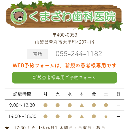
〒400-0053
山梨県甲府市大里町4297-14
055-244-1182
電話
WEB予約フォームは、新規の患者様専用です
新規患者様専用ご予約フォーム
診療時間
月
火
水
木
金
土
日
9:00～12:30
●
●
●
▲
●
●
ー
14:00～18:30
●
●
●
▲
●
★
ー
★ 17:30まで 【休診日】木曜日・日曜日・祝日