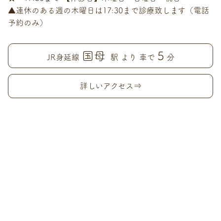
▲連休のある週の木曜日は17:30まで診療致します（電話
予約のみ）
国母
5
JR身延線
駅 より 車で
分
詳しいアクセス⇒